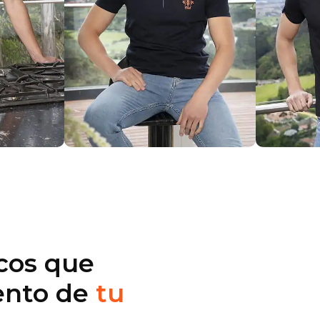
icos que
ento de
tu