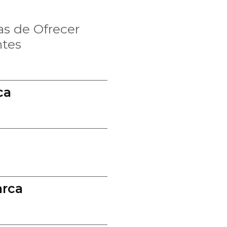
as de Ofrecer
ntes
ca
arca