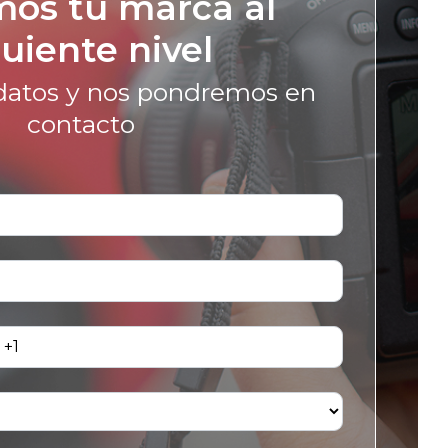
mos tu marca al
guiente nivel
datos
y
nos
pondremos
en
contacto