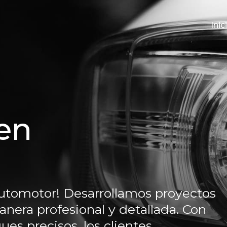
Inic
en
automotor! Desarrollamos proyectos
anera profesional y detallada. Con
s precisos, los clientes