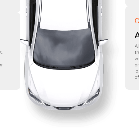
0
Al
s,
t
v
or
p
lo
of