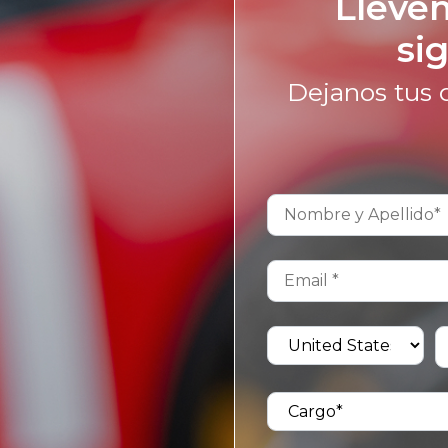
Lleve
si
Dejanos
tus