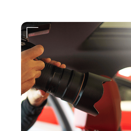
uestras expectativas. Cada fotografía transmite
sonalidad para nuestra marca”