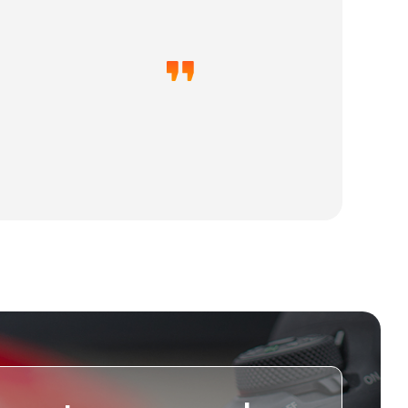
Juan Sebastián T
CEO