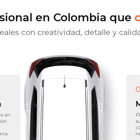
esional en Colombia que
eales con creatividad, detalle y calid
0
a
M
es en
P
ción
au
c
arca
n