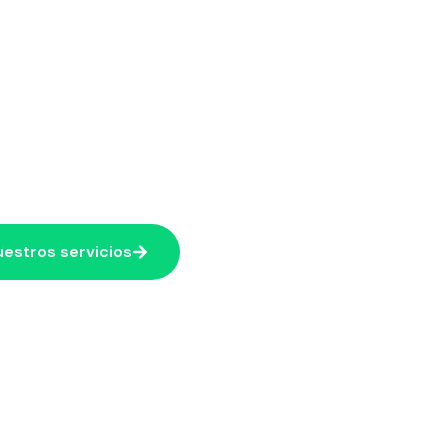
ias por contac
Obtura
n asesor se comunicará contigo para acompañarte
hacia más beneficios
uestros servicios